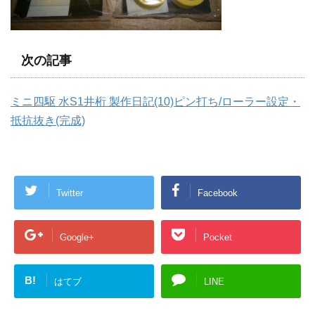
次の記事
ミニ四駆 水S1井桁 製作日記(10)ピン打ち/ローラー設定・
抵抗抜き(完成)
Twitter
Facebook
Google+
Pocket
B!
はてブ
LINE