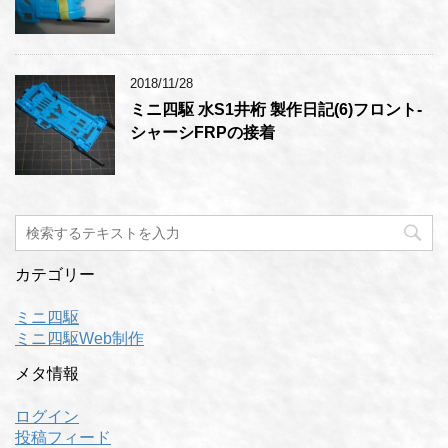
2018/11/28
ミニ四駆 水S1井桁 製作日記(6)フロント-
シャーシFRPの接着
カテゴリー
ミニ四駆
ミニ四駆Web制作
メタ情報
ログイン
投稿フィード