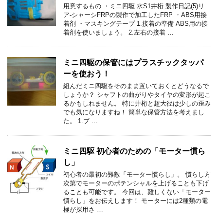
用意するもの ・ミニ四駆 水S1井桁 製作日記(5)リ
ア-シャーシFRPの製作で加工したFRP ・ABS用接
着剤 ・マスキングテープ 1.接着の準備 ABS用の接
着剤を使いましょう。 2.左右の接着 …
ミニ四駆の保管にはプラスチックタッパ
ーを使おう！
組んだミニ四駆をそのまま置いておくとどうなるで
しょうか？ シャフトの曲がりやタイヤの変形が起こ
るかもしれません。 特に井桁と超大径は少しの歪み
でも気になりますね！ 簡単な保管方法を考えまし
た。 1.プ …
ミニ四駆 初心者のための「モーター慣ら
し」
初心者の最初の難敵「モーター慣らし」。 慣らし方
次第でモーターのポテンシャルを上げることも下げ
ることも可能です。 今回は、難しくない「モーター
慣らし」をお伝えします！ モーターには2種類の電
極が採用さ …