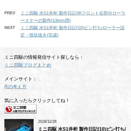
PREV
ミニ四駆 水S1井桁 製作日記(8)フロント右部分ローラ
ーステーの製作(13mm用)
NEXT
ミニ四駆 水S1井桁 製作日記(10)ピン打ち/ローラー設
定・抵抗抜き(完成)
ミニ四駆の情報発信サイト探しなら：
ミニ四駆ブログまとめ
メインサイト：
Rの考え方
気に入ったらクリックしてね！
2018/11/28
ミニ四駆 水S1井桁 製作日記(10)ピン打ち/