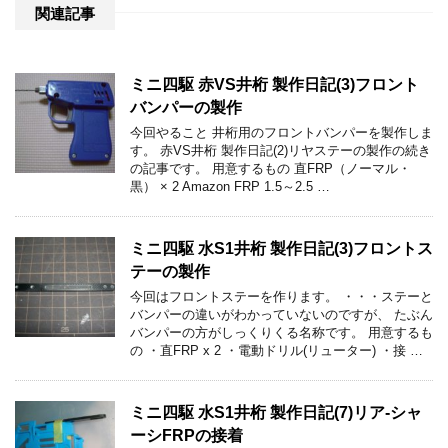
関連記事
ミニ四駆 赤VS井桁 製作日記(3)フロント
バンパーの製作
今回やること 井桁用のフロントバンパーを製作しま
す。 赤VS井桁 製作日記(2)リヤステーの製作の続き
の記事です。 用意するもの 直FRP（ノーマル・
黒） × 2 Amazon FRP 1.5～2.5 …
ミニ四駆 水S1井桁 製作日記(3)フロントス
テーの製作
今回はフロントステーを作ります。 ・・・ステーと
バンパーの違いがわかっていないのですが、 たぶん
バンパーの方がしっくりくる名称です。 用意するも
の ・直FRP x 2 ・電動ドリル(リューター) ・接 …
ミニ四駆 水S1井桁 製作日記(7)リア-シャ
ーシFRPの接着