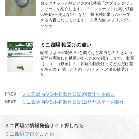
ロックナットが無いときの代替品「スプリングワッ
シャー」を紹介します。 「ロックナットは高い(1個
60円)から使えない」など、費用対効果もカバーで
きる内容になっています。 1.導入編 スプリングワ
ッシャ …
ミニ四駆 軸受けの違い
軸受けは旧620がいいと聞くけど本当なの？ という
疑問を実験した動画があったので紹介します。 動画
【ニコニコ動画】ミニ四駆の軸受けってどんだけ差
があんの？ 試したもの ・ハトメ ・メタル軸受け ・
A …
PREV
ミニ四駆 赤VS井桁 製作日記(0)製作する前に
NEXT
ミニ四駆 赤VS井桁 製作日記(2)リヤステーの製作
ミニ四駆の情報発信サイト探しなら：
ミニ四駆ブログまとめ