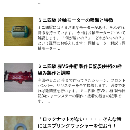
…
ミニ四駆 片軸モーターの種類と特徴
ミニ四駆にはさまざまなモーターがあり、それぞれ
特徴を持っています。 今回は片軸モーターについて
解説します。 「何が速いの？」「どれがいいの？」
という疑問にお答えします！ 両軸モーター解説→両
軸モーター …
ミニ四駆 赤VS井桁 製作日記(5)井桁の枠
組み製作と調整
今回やること 今まで作ってきたシャーシ、フロント
バンパー、リヤステーを全て接着します。 必要であ
れば微調整を行います。 ミニ四駆 赤VS井桁 製作日
記(4)シャーシステーの製作・接着の続きの記事で
す。 …
「ロックナットがない・・・」そんな時
にはスプリングワッシャーを使おう！