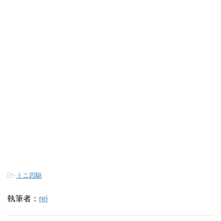
-
ミニ四駆
執筆者：
rei