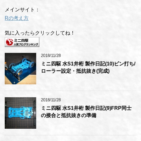
メインサイト：
Rの考え方
気に入ったらクリックしてね！
2018/11/28
ミニ四駆 水S1井桁 製作日記(10)ピン打ち/
ローラー設定・抵抗抜き(完成)
2018/11/28
ミニ四駆 水S1井桁 製作日記(9)FRP同士
の接合と抵抗抜きの準備